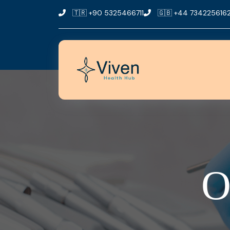
🇹🇷
+90 5325466711
🇬🇧
+44 734225616