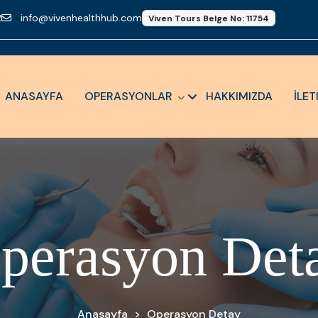
2
info@vivenhealthhub.com
Viven Tours Belge No: 11754
ANASAYFA
OPERASYONLAR
HAKKIMIZDA
İLET
O
p
e
r
a
s
y
o
n
D
e
t
Anasayfa
>
Operasyon Detay