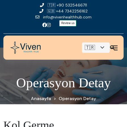
🇹🇷
+90 5325466711
🇬🇧
+44 7342256162
info@vivenhealthhub.com
O
p
e
r
a
s
y
o
n
D
e
t
a
y
Anasayfa
>
Operasyon Detay
Kol Germe