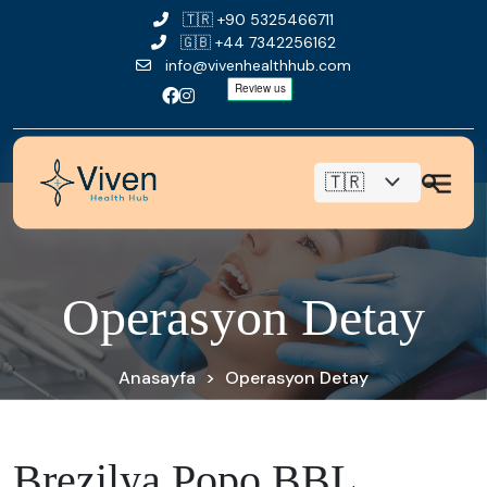
🇹🇷
+90 5325466711
🇬🇧
+44 7342256162
info@vivenhealthhub.com
O
p
e
r
a
s
y
o
n
D
e
t
a
y
Anasayfa
>
Operasyon Detay
Brezilya Popo BBL