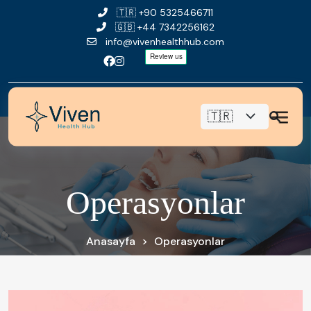
🇹🇷
+90 5325466711
🇬🇧
+44 7342256162
info@vivenhealthhub.com
O
p
e
r
a
s
y
o
n
l
a
r
Anasayfa
>
Operasyonlar