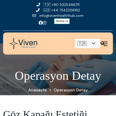
🇹🇷
+90 5325466711
🇬🇧
+44 7342256162
info@vivenhealthhub.com
O
p
e
r
a
s
y
o
n
D
e
t
a
y
Anasayfa
>
Operasyon Detay
Göz Kapağı Estetiği