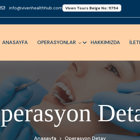
2
info@vivenhealthhub.com
Viven Tours Belge No: 11754
ANASAYFA
OPERASYONLAR
HAKKIMIZDA
İLET
O
p
e
r
a
s
y
o
n
D
e
t
Anasayfa
>
Operasyon Detay