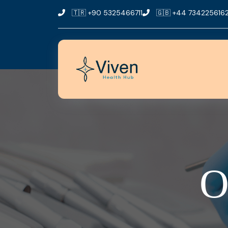
🇹🇷
+90 5325466711
🇬🇧
+44 734225616