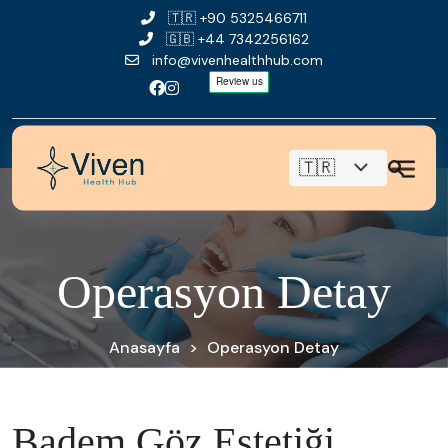
🇹🇷
+90 5325466711
🇬🇧
+44 7342256162
info@vivenhealthhub.com
O
p
e
r
a
s
y
o
n
D
e
t
a
y
Anasayfa
>
Operasyon Detay
Badem Göz Estetiği